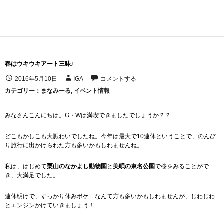
春はウキウキアート三昧♪
2016年5月10日
IGA
コメントする
カテゴリー：
まなみーる
,
イベント情報
みなさんこんにちは。G・Wは満喫できましたでしょうか？？
どこもかしこも大賑わいでしたね。今年は最大で10連休ということで、のんび
り旅行に出かけられた方も多いかもしれませんね。
私は、はじめて
栗山のなかよし動物園
と
美唄の東名公園
で桜をみることがで
き、大満足でした。
連休明けで、すっかり休みボケ…なんて方も多いかもしれませんが、じわじわ
とエンジンかけていきましょう！