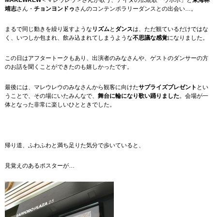
MAREWREW
＜マレウレウ＞さんが歌う、アイヌの伝統歌「ウポポ」と
東海林
靖志
さん・
チョンヨンドゥ
さんのコンテンポラリーダンスとの出会い…。
まるで同じ動きを繰り返すような
リズム
と
ダンス
は、ただ観ているだけではな
く、いつしか包まれ、飲み込まれてしまうような
不思議な感覚
になりました。
この日はアフタートークもあり、出演者のみなさんや、ゲストのダンサーの方
のお話を聞くことができたのも嬉しかったです。
最後には、マレウレウのみなさんから観客に向けた
サプライズプレゼント
とい
うことで、その場にいたみんなで、
舞台に輪になり歌い踊りました
。会場が一
体となった非常に楽しいひとときでした。
帰り道、ふわふわと満ち足りた気分で歩いていると、
見覚えのあるポスターが…