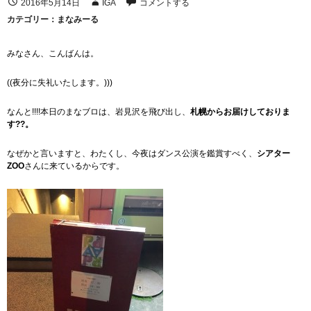
2016年5月14日
IGA
コメントする
カテゴリー：
まなみーる
みなさん、こんばんは。
((夜分に失礼いたします。)))
なんと!!!!本日のまなブロは、岩見沢を飛び出し、
札幌からお届けしておりま
す??。
なぜかと言いますと、わたくし、今夜はダンス公演を鑑賞すべく、
シアター
ZOO
さんに来ているからです。