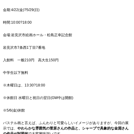
会期:4/22(金)?5/29(日)
時間:10:00?18:00
会場:岩見沢市絵画ホール・松島正幸記念館
岩見沢市7条西1丁目7番地
入館料 一般210円 高大生150円
中学生以下無料
※木曜日は、13:30?18:00
※休館日 水曜日と祝日の翌日(GW中は開館)
※5/6(金)休館
パステル画と言えば、ふんわりと可愛らしいイメージがありますが、今回の展
示では、
やわらかな雰囲気の菅原さんの作品と、シャープで具象的な金淵さん
の作品が対照的
で大変興味深いです。