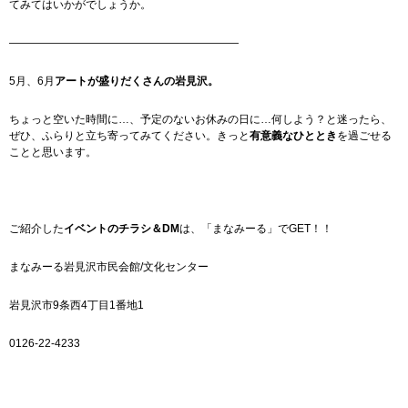
てみてはいかがでしょうか。
—————————————————————
5月、6月
アートが盛りだくさんの岩見沢。
ちょっと空いた時間に…、予定のないお休みの日に…何しよう？と迷ったら、
ぜひ、ふらりと立ち寄ってみてください。きっと
有意義なひととき
を過ごせる
ことと思います。
ご紹介した
イベントのチラシ＆DM
は、「まなみーる」でGET！！
まなみーる岩見沢市民会館/文化センター
岩見沢市9条西4丁目1番地1
0126-22-4233