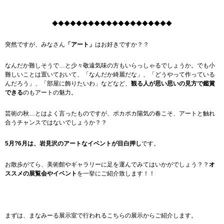
◆◆◆◆◆◆◆◆◆◆◆◆◆◆◆◆◆◆◆◆
突然ですが、みなさん
「アート」
はお好きですか？？
なんだか難しそうで…と少々敬遠気味の方もいらっしゃるでしょうか。でも小
難しいことは置いておいて、「なんだか綺麗だな」、「どうやって作っている
んだろう」、「部屋に飾りたいわ」などなど、
観る人が思い思いの見方で鑑賞
できる
のもアートの魅力。
芸術の秋…とはよく言ったものですが、ポカポカ陽気の春こそ、アートと触れ
合うチャンスではないでしょうか？？
5月?6月は、岩見沢のアートなイベントが目白押し
です。
お散歩がてら、美術館やギャラリーに足を運んでみてはいかがでしょう？？
オ
ススメの展覧会やイベント
を一挙にご紹介致します！！
まずは、まなみーる展示室で行われるこちらの展示からご紹介します。