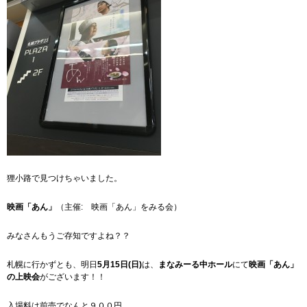
狸小路で見つけちゃいました。
映画「あん」
（主催: 映画「あん」をみる会）
みなさんもうご存知ですよね？？
札幌に行かずとも、明日
5月15日(日)
は、
まなみーる中ホール
にて
映画「あん」
の上映会
がございます！！
入場料は前売でなんと９００円。