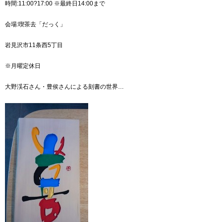
時間:11:00?17:00 ※最終日14:00まで
会場:喫茶去「だっく」
岩見沢市11条西5丁目
※月曜定休日
大野渓石さん・豊侯さんによる刻書の世界…