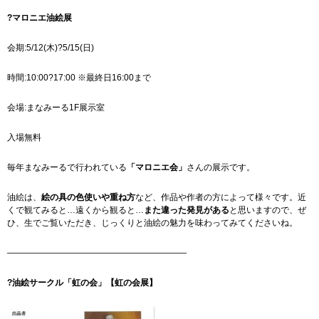
?マロニエ油絵展
会期:5/12(木)?5/15(日)
時間:10:00?17:00 ※最終日16:00まで
会場:まなみーる1F展示室
入場無料
毎年まなみーるで行われている
「マロニエ会」
さんの展示です。
油絵は、
絵の具の色使いや重ね方
など、作品や作者の方によって様々です。近
くで観てみると…遠くから観ると…
また違った発見がある
と思いますので、ぜ
ひ、生でご覧いただき、じっくりと油絵の魅力を味わってみてくださいね。
—————————————————————
?油絵サークル「虹の会」【虹の会展】