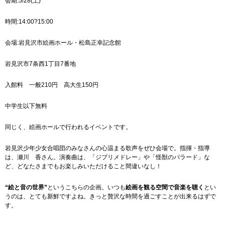
会期:5/28(土)
時間:14:00?15:00
会場:岩見沢市絵画ホール・松島正幸記念館
岩見沢市7条西1丁目7番地
入館料 一般210円 高大生150円
中学生以下無料
同じく、絵画ホールで行われるイベントです。
岩見沢少年少女合唱団のみなさんの心温まる歌声をぜひ会場で。指揮・指導
は、瀬川 香さん。演奏曲は、「ジブリメドレー」や「怪獣のバラード」な
ど、どなたさまでもお楽しみいただけること間違いなし！
“絵と音の世界”
というこちらの企画。いつも
絵画を観る空間で音楽を聴く
とい
うのは、とても新鮮ですよね。きっと贅沢な時間を過ごすことが出来るはずで
す。