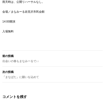
雨天時は、公開リハーサルなし。
会場／まなみーる岩見沢市民会館
14:00開演
入場無料
投
稿
前の投稿
ナ
出会いの春もまなみーるで♪♪
ビ
ゲ
ー
次の投稿
シ
「まなばた」に願いを込めて
ョ
ン
コメントを残す