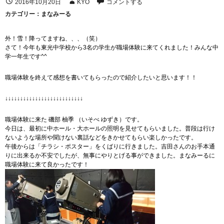
2016年10月20日
KYO
コメントする
カテゴリー：
まなみーる
外！雪！降ってますね、、、（笑）
さて！今年も東光中学校から3名の学生が職場体験に来てくれました！みんな中
学一年生です^^
職場体験を終えて感想を書いてもらったので紹介したいと思います！！
↓↓↓↓↓↓↓↓↓↓↓↓↓↓↓↓↓↓↓↓↓↓↓↓↓↓
職場体験に来た 磯部 柚季 （いそべ ゆずき）です。
今日は、最初に中ホール・大ホールの照明を見せてもらいました。普段は行け
ないような場所や聞けない裏話などをきかせてもらい楽しかったです。
午後からは「チラシ・ポスター」をくばりに行きました。吉田さんのお手本通
りに出来るか不安でしたが、無事にやりとげる事ができました。まなみーるに
職場体験に来て良かったです！