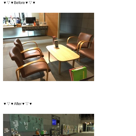
▼▽▼Before▼▽▼
▼▽▼After▼▽▼