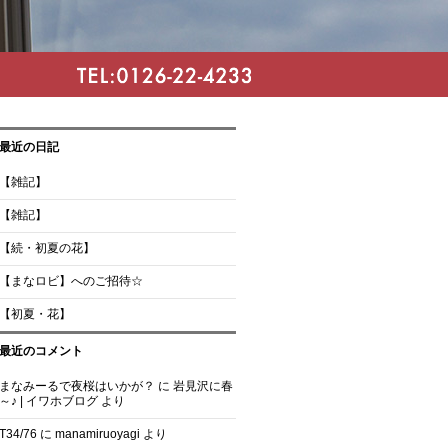
最近の日記
【雑記】
【雑記】
【続・初夏の花】
【まなロビ】へのご招待☆
【初夏・花】
最近のコメント
まなみーるで夜桜はいかが？
に
岩見沢に春
～♪ | イワホブログ
より
T34/76
に
manamiruoyagi
より