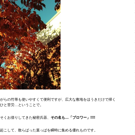
がらの竹箒も使いやすくて便利ですが、広大な敷地をほうきだけで掃く
ひと苦労…ということで。
そくお借りしてきた秘密兵器、
その名も…「ブロワー」!!!!
起こして、散らばった葉っぱを瞬時に集める優れものです。