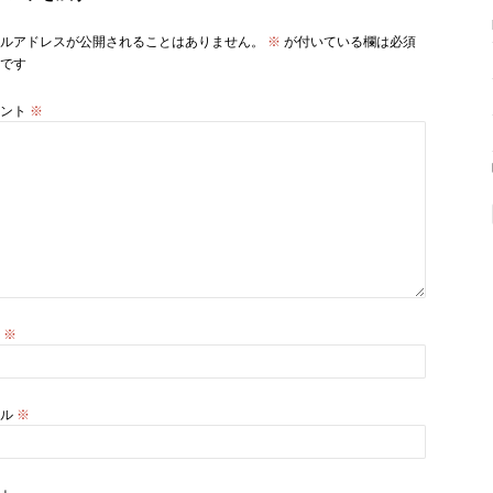
ルアドレスが公開されることはありません。
※
が付いている欄は必須
です
メント
※
前
※
ール
※