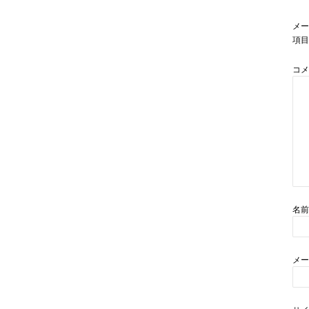
メー
項目
コ
名
メ