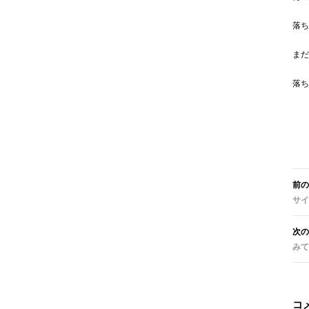
落ち
まだ
落ち
投
稿
前の
ナ
サイ
ビ
ゲ
ー
次の
シ
みて
ョ
ン
コ