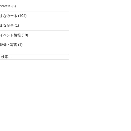
private
(8)
まなみーる
(104)
まな記事
(1)
イベント情報
(19)
映像・写真
(1)
検
索: